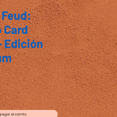
 Feud:
 Card
 Edición
num
io
regar al carrito