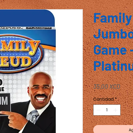
Family
Jumbo
Game -
Plati
Prec
35,00 XCD
Cantidad
*
Ag