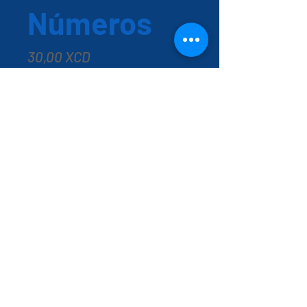
Números
Precio
30,00 XCD
Cantidad
*
Agregar al carrito
Únase a los amigos animales y
presente los números a los
pequeños aprendices. Con una
solapa en cada página,
Discovering Numbers alentará a
su hijo a leer y aprender de una
manera divertida e interactiva.