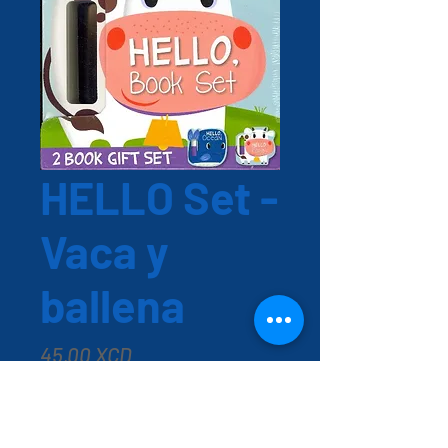
HELLO Set -
Vaca y
ballena
Precio
45,00 XCD
Cantidad
*