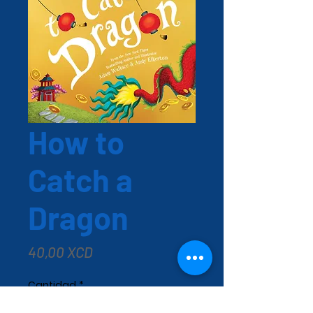
How to
Catch a
Dragon
Precio
40,00 XCD
Cantidad
*