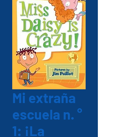
Mi extraña
escuela n. °
1: ¡La