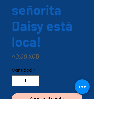
señorita
Daisy está
loca!
Precio
40,00 XCD
Cantidad
*
Agregar al carrito
En el primer libro de My Weird
School Siempre, la maestra de
segundo grado, la señorita Daisy,