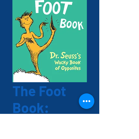
The Foot
Book:
Opuestos